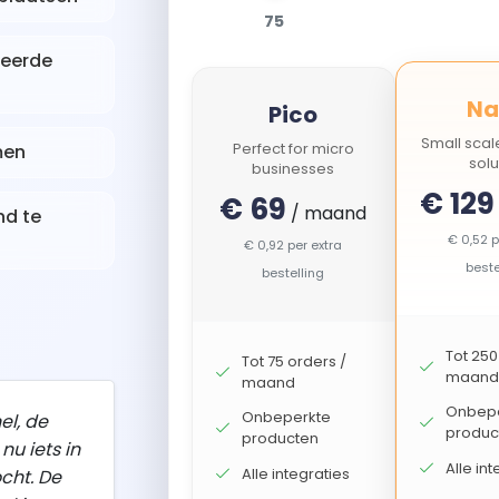
75
seerde
Na
Pico
Small scal
Perfect for micro
men
solu
businesses
€ 129
€ 69
/ maand
nd te
€ 0,52 p
€ 0,92 per extra
beste
bestelling
Tot 250
Tot 75 orders /
maand
maand
Onbepe
Onbeperkte
el, de
produc
producten
nu iets in
Alle in
Alle integraties
cht. De