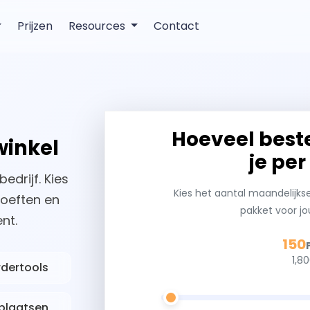
Prijzen
Resources
Contact
Hoeveel best
winkel
je pe
drijf. Kies
Kies het aantal maandelijk
hoeften en
pakket voor j
nt.
150
1,8
rdertools
tplaatsen