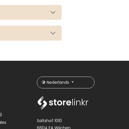
Nederlands
g
Saltshof 1010
les
6604 EA Wijchen