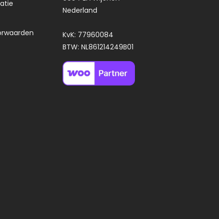
atie
Nederland
orwaarden
KvK: 77960084
BTW: NL861214249B01