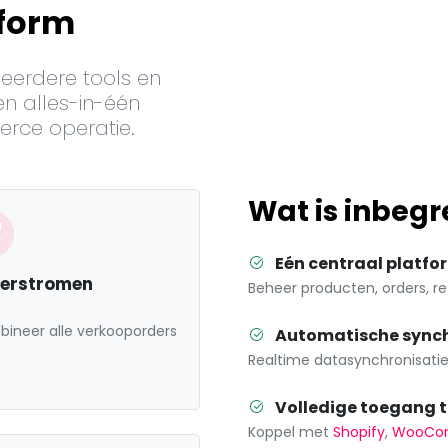
tform
eerdere tools en
n alles-in-één
rce operatie.
Wat is inbegr
Eén centraal platfo
erstromen
Beheer producten, orders, r
ineer alle verkooporders
Automatische synch
Realtime datasynchronisatie
Volledige toegang t
Koppel met
Shopify
,
WooCo