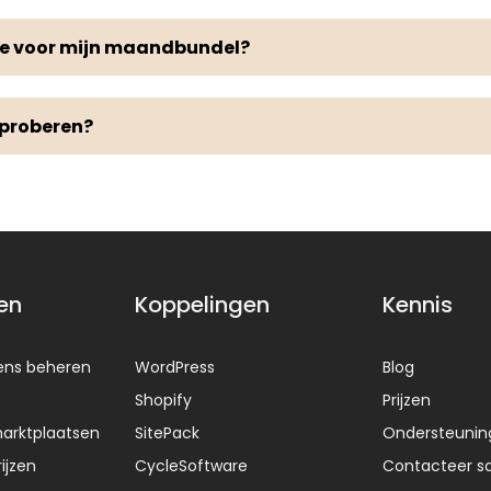
ee voor mijn maandbundel?
t proberen?
en
Koppelingen
Kennis
ens beheren
WordPress
Blog
Shopify
Prijzen
arktplaatsen
SitePack
Ondersteunin
ijzen
CycleSoftware
Contacteer sa