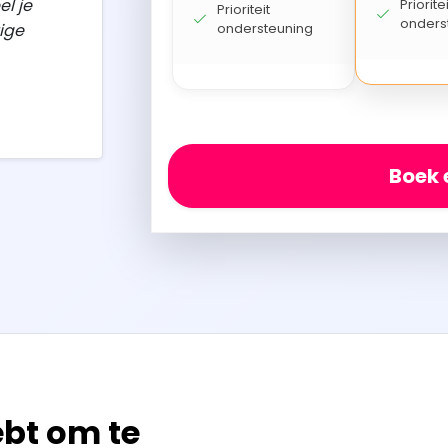
el je
Prioritei
Prioriteit
onders
ige
ondersteuning
Boek
ebt om te