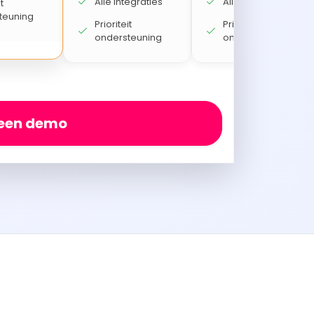
Alle integraties
Alle integraties
t
teuning
Prioriteit
Prioriteit
ondersteuning
ondersteuning
 een demo