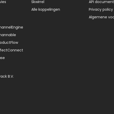
vies
Skwirrel
API document
Alle koppelingen
Privacy policy
Algemene vo
ChannelEngine
Channable
ProductFlow
EffectConnect
ase
Pack B.V.