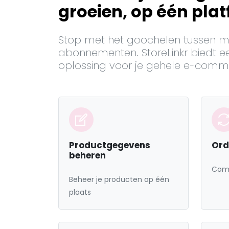
groeien, op één pla
Stop met het goochelen tussen m
abonnementen. StoreLinkr biedt ee
oplossing voor je gehele e-comme
Productgegevens
Ord
beheren
Comb
Beheer je producten op één
plaats