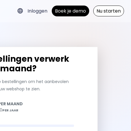
Inloggen
Boek je demo
Nu starten
ellingen verwerk
r maand?
se bestellingen om het aanbevolen
ouw webshop te zien.
PER MAAND
00
PER JAAR