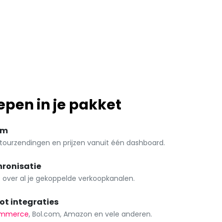
epen in je pakket
rm
etourzendingen en prijzen vanuit één dashboard.
ronisatie
 over al je gekoppelde verkoopkanalen.
ot integraties
mmerce
, Bol.com, Amazon en vele anderen.