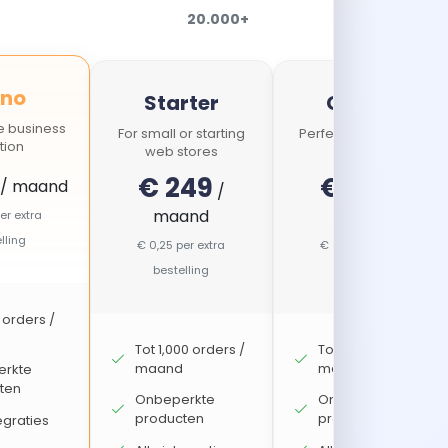
20.000+
no
Starter
Growth
e business
For small or starting
Perfect for SMB web
tion
web stores
shops
€ 249
€ 449
/ maand
/
/
maand
maand
er extra
lling
€ 0,25 per extra
€ 0,22 per extra
bestelling
bestelling
 orders /
Tot 1,000 orders /
Tot 2,000 orders /
maand
maand
rkte
ten
Onbeperkte
Onbeperkte
producten
producten
tegraties