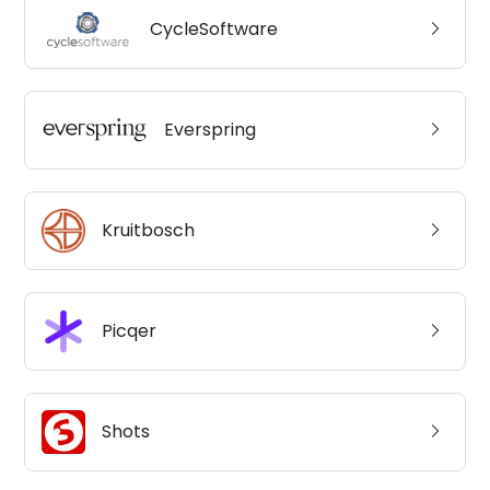
CycleSoftware
Everspring
Kruitbosch
Picqer
Shots