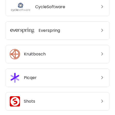
CycleSoftware
Everspring
Kruitbosch
Picqer
Shots