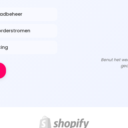
aadbeheer
orderstromen
cing
Benut het wer
gea