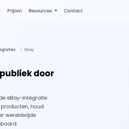
Prijzen
Resources
Contact
tegraties
Ebay
 publiek door
t de eBay-integratie
e producten, houd
r wereldwijde
hboard.