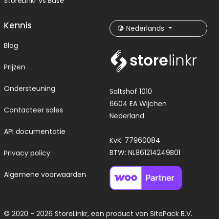
StoreLinkr vs Base
Kennis
Nederlands
Blog
Prijzen
Ondersteuning
Saltshof 1010
6604 EA Wijchen
Contacteer sales
Nederland
API documentatie
KvK: 77960084
BTW: NL861214249B01
Privacy policy
Algemene voorwaarden
© 2020 - 2026 StoreLinkr, een product van
SitePack B.V.