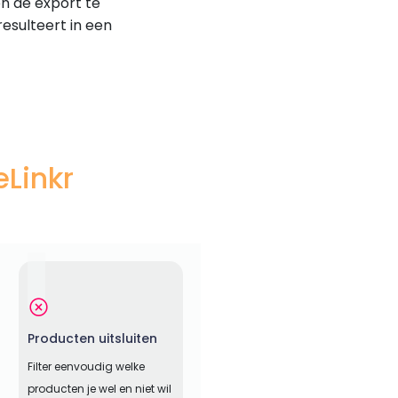
n de export te
esulteert in een
eLinkr
Producten uitsluiten
Filter eenvoudig welke
producten je wel en niet wil