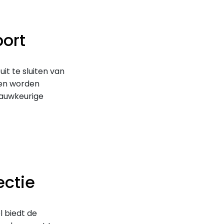
port
t te sluiten van
ten worden
nauwkeurige
ectie
l biedt de