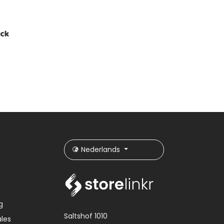
Nederlands
g
Saltshof 1010
les