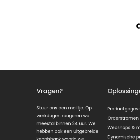
Vragen?
Oplossing
Stuur ons een mailtje. Op
Productgegev
werkdagen reageren we
Orderstromen
meestal binnen 24 uur. We
Webshops & m
hebben ook een uitgebreide
Dynamische pr
kennisbank waarin we