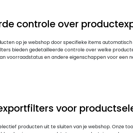
rde controle over productex
ten op je webshop door specifieke items automatisch ui
ilters bieden gedetailleerde controle over welke produc
s van voorraadstatus en andere eigenschappen voor een 
portfilters voor productsel
electief producten uit te sluiten van je webshop. Onze too