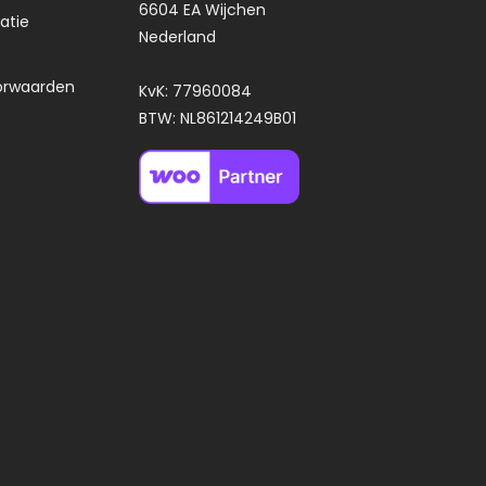
6604 EA Wijchen
atie
Nederland
orwaarden
KvK: 77960084
BTW: NL861214249B01