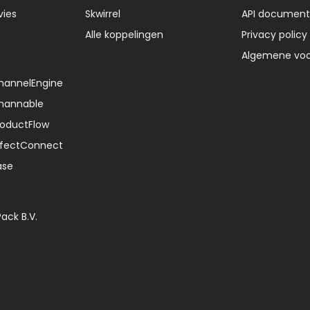
vies
Skwirrel
API document
Alle koppelingen
Privacy policy
Algemene vo
ChannelEngine
Channable
ProductFlow
EffectConnect
ase
Pack B.V.