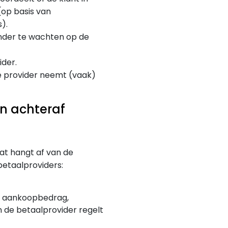
op basis van
).
nder te wachten op de
ider.
e provider neemt (vaak)
n achteraf
 Dat hangt af van de
 betaalproviders:
e aankoopbedrag,
 de betaalprovider regelt