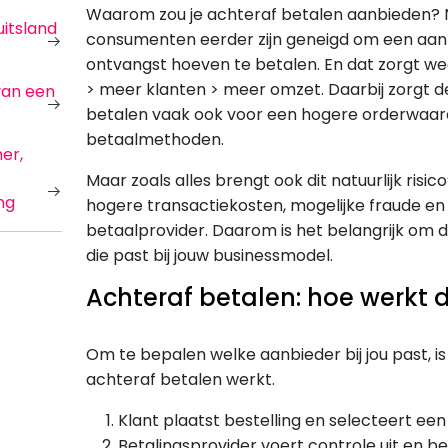
Waarom zou je achteraf betalen aanbieden? No
itsland
consumenten eerder zijn geneigd om een aank
ontvangst hoeven te betalen. En dat zorgt w
> meer klanten > meer omzet. Daarbij zorgt d
van een
betalen vaak ook voor een hogere orderwaard
betaalmethoden.
er,
Maar zoals alles brengt ook dit natuurlijk risi
ng
hogere transactiekosten, mogelijke fraude en 
betaalprovider. Daarom is het belangrijk om d
die past bij jouw businessmodel.
Achteraf betalen: hoe werkt 
Om te bepalen welke aanbieder bij jou past, 
achteraf betalen werkt.
Klant plaatst bestelling en selecteert e
Betalingsprovider voert controle uit en be