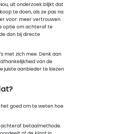
u, uit onderzoek blijkt dat
oop te doen, als ze pas na
eer voor: meer vertrouwen
e optie om achteraf te
e dan bij directe
co’s met zich mee. Denk aan
afhankelijkheid van de
e juiste aanbieder te kiezen
dat?
is het goed om te weten hoe
en achteraf betaalmethode.
oordeelt of de klant in