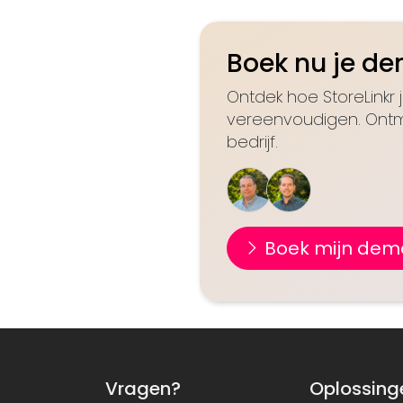
Boek nu je d
Ontdek hoe StoreLinkr 
vereenvoudigen. Ontm
bedrijf.
Boek mijn dem
Vragen?
Oplossing