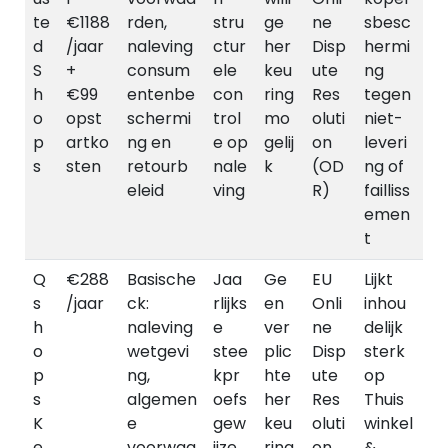
te
€1188
rden,
stru
ge
ne
sbesc
d
/jaar
naleving
ctur
her
Disp
hermi
S
+
consum
ele
keu
ute
ng
h
€99
entenbe
con
ring
Res
tegen
o
opst
schermi
trol
mo
oluti
niet-
p
artko
ng en
e op
gelij
on
leveri
s
sten
retourb
nale
k
(OD
ng of
eleid
ving
R)
failliss
emen
t
Q
€288
Basische
Jaa
Ge
EU
Lijkt
s
/jaar
ck:
rlijks
en
Onli
inhou
h
naleving
e
ver
ne
delijk
o
wetgevi
stee
plic
Disp
sterk
p
ng,
kpr
hte
ute
op
s
algemen
oefs
her
Res
Thuis
K
e
gew
keu
oluti
winkel
e
voorwaa
ijze
ring
on
&