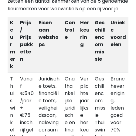
zetten een aantal kenmerken van de 5 genoemde
keurmerken voor webwinkels op een rij voor je.
K
Prijs
Eisen
Con
Her
Ges
Uniek
e
/
aan
trol
keu
chill
e
u
Prijs
websho
e
rin
enc
voord
r
pakk
ps
g
om
elen
m
ette
mis
er
n
sie
k
T
Vana
Juridisch
Ona
Ver
Ges
Branc
h
f
e toets,
fha
plic
chill
hever
ui
€540
financiël
nkel
hte
enc
enigin
s
/jaar
e toets,
ijke
jaar
om
g,
wi
+
veilighei
juridi
lijks
miss
leden
n
€75
dsscan,
sch
e
ie
goed
k
insch
naleving
e en
her
Thui
voor
el
rijfgel
consum
fina
keu
swin
70%