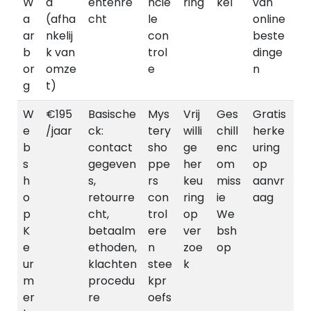
W
d
entenre
ncië
ring
kel
van
a
(afha
cht
le
online
ar
nkelij
con
beste
b
k van
trol
dinge
or
omze
e
n
g
t)
W
€195
Basische
Mys
Vrij
Ges
Gratis
e
/jaar
ck:
tery
willi
chill
herke
b
contact
sho
ge
enc
uring
s
gegeven
ppe
her
om
op
h
s,
rs
keu
miss
aanvr
o
retourre
con
ring
ie
aag
p
cht,
trol
op
We
K
betaalm
ere
ver
bsh
e
ethoden,
n
zoe
op
ur
klachten
stee
k
m
procedu
kpr
er
re
oefs