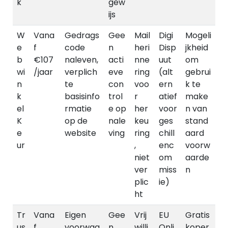
k
gew
ijs
W
Vana
Gedrags
Gee
Mail
Digi
Mogeli
e
f
code
n
heri
Disp
jkheid
b
€107
naleven,
acti
nne
uut
om
wi
/jaar
verplich
eve
ring
(alt
gebrui
n
te
con
voo
ern
k te
k
basisinfo
trol
r
atief
make
el
rmatie
e op
her
voor
n van
K
op de
nale
keu
ges
stand
e
website
ving
ring
chill
aard
ur
,
enc
voorw
niet
om
aarde
ver
miss
n
plic
ie)
ht
Tr
Vana
Eigen
Gee
Vrij
EU
Gratis
us
f
voorwaa
n
willi
Onli
koper