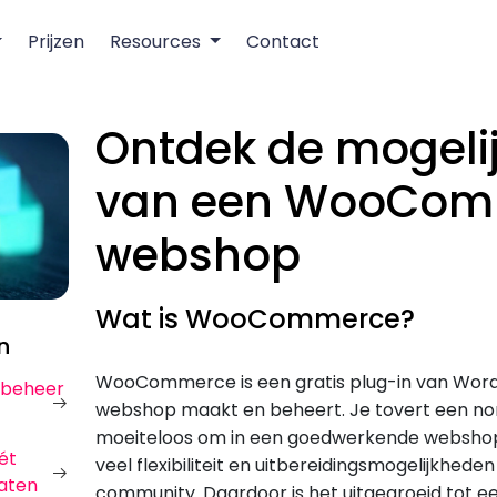
Prijzen
Resources
Contact
Ontdek de mogeli
van een WooCom
webshop
Wat is WooCommerce?
n
WooCommerce is een gratis plug-in van Word
urbeheer
webshop maakt en beheert. Je tovert een no
moeiteloos om in een goedwerkende websh
ét
veel flexibiliteit en uitbereidingsmogelijkhede
aten
community. Daardoor is het uitgegroeid tot e