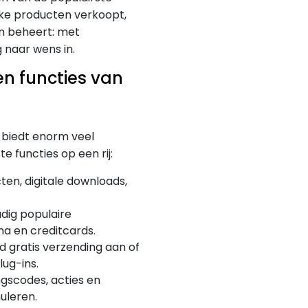
eke producten verkoopt,
n beheert: met
naar wens in.
en functies van
t biedt enorm veel
e functies op een rij:
en, digitale downloads,
dig populaire
na en creditcards.
ed gratis verzending aan of
ug-ins.
gscodes, acties en
uleren.