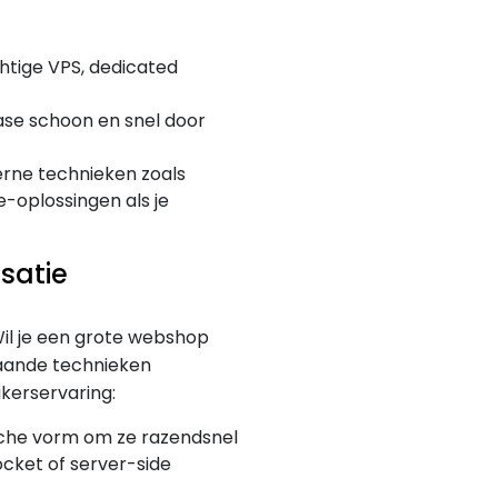
htige VPS, dedicated
se schoon en snel door
rne technieken zoals
oplossingen als je
satie
Wil je een grote webshop
aande technieken
ikerservaring:
ische vorm om ze razendsnel
ocket of server-side