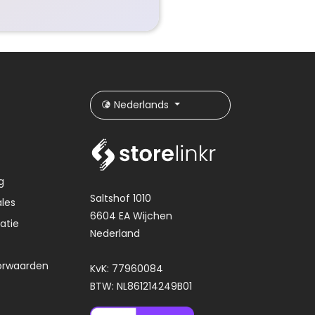
Nederlands
g
Saltshof 1010
les
6604 EA Wijchen
atie
Nederland
orwaarden
KvK: 77960084
BTW: NL861214249B01