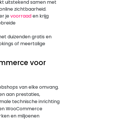
t uitstekend samen met
online zichtbaarheid.
r je
voorraad
en krijg
gebreide
met duizenden gratis en
okings of meertalige
mmerce voor
ebshops van elke omvang.
n aan prestaties,
male technische inrichting
 kan een WooCommerce
ken en miljoenen