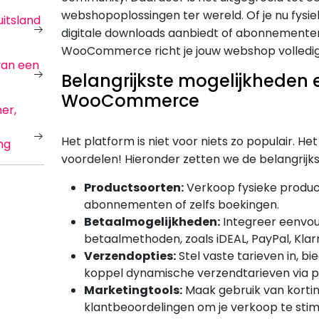
webshopoplossingen ter wereld. Of je nu fysi
itsland
digitale downloads aanbiedt of abonnemente
WooCommerce richt je jouw webshop volledig 
van een
Belangrijkste mogelijkheden 
WooCommerce
er,
Het platform is niet voor niets zo populair. He
ng
voordelen! Hieronder zetten we de belangrijkst
Productsoorten:
Verkoop fysieke product
abonnementen of zelfs boekingen.
Betaalmogelijkheden:
Integreer eenvou
betaalmethoden, zoals iDEAL, PayPal, Klar
Verzendopties:
Stel vaste tarieven in, bi
koppel dynamische verzendtarieven via pl
Marketingtools:
Maak gebruik van kortin
klantbeoordelingen om je verkoop te stim