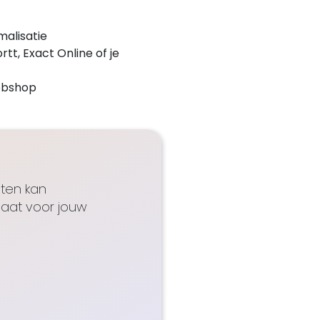
alisatie
tt, Exact Online of je
ebshop
uten kan
maat voor jouw