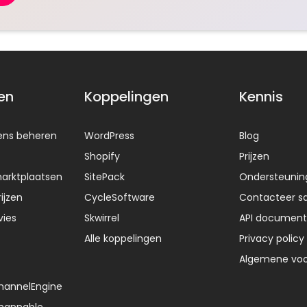
en
Koppelingen
Kennis
ens beheren
WordPress
Blog
Shopify
Prijzen
arktplaatsen
SitePack
Ondersteunin
ijzen
CycleSoftware
Contacteer sa
vies
Skwirrel
API document
Alle koppelingen
Privacy policy
Algemene vo
ChannelEngine