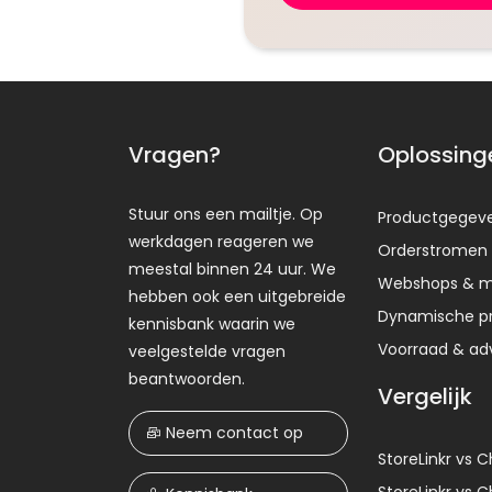
Vragen?
Oplossing
Stuur ons een mailtje. Op
Productgegev
werkdagen reageren we
Orderstromen
meestal binnen 24 uur. We
Webshops & m
hebben ook een uitgebreide
Dynamische pr
kennisbank waarin we
Voorraad & ad
veelgestelde vragen
beantwoorden.
Vergelijk
Neem contact op
StoreLinkr vs 