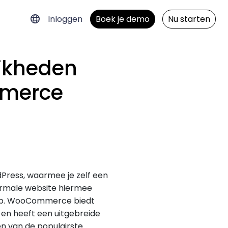
Inloggen
Boek je demo
Nu starten
jkheden
merce
Press, waarmee je zelf een
rmale website hiermee
op. WooCommerce biedt
n en heeft een uitgebreide
en van de populairste