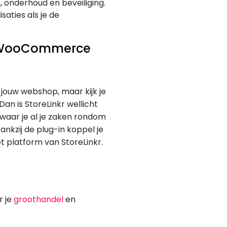
, onderhoud en beveiliging.
saties als je de
w WooCommerce
ouw webshop, maar kijk je
n is StoreLinkr wellicht
m waar je al je zaken rondom
nkzij de plug-in koppel je
platform van StoreLinkr.
r je
groothandel
en